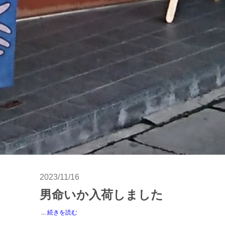
2023/11/16
男命いか入荷しました
...
続きを読む