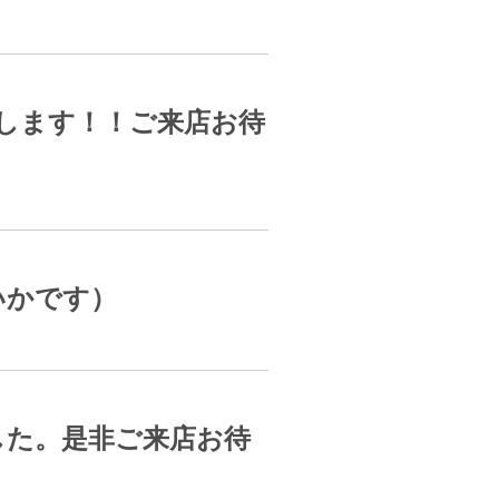
荷します！！ご来店お待
いかです）
した。是非ご来店お待