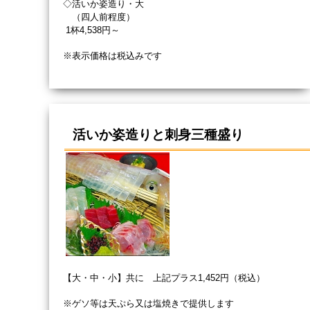
◇活いか姿造り・大
（四人前程度）
1杯4,538
円～
※表示価格は税込みです
活いか姿造りと刺身三種盛り
【大・中・小】共に 上記プラス1,452円（税込）
※ゲソ等は天ぷら又は塩焼きで提供します