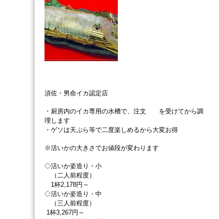
須佐・男命イカ認定店
・厨房内のイカ専用の水槽で、注文 を受けてから調
理します
・ゲソは天ぷら等で二度楽しめるから大変お得
※活いかの大きさでお値段が変わります
◇活いか姿造り・小
（二人前程度）
1杯2,178円～
◇活いか姿造り・中
（三人前程度）
1杯3,267円～