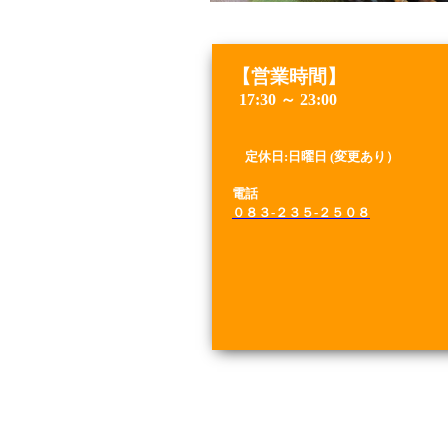
【営業時間】
17:30 ～ 23:00
定休日:日
曜日 (変更あり）
電話
０８３-２３５-２５０８