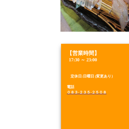
【営業時間】
17:30 ～ 23:00
定休日:日
曜日 (変更あり）
電話
０８３-２３５-２５０８