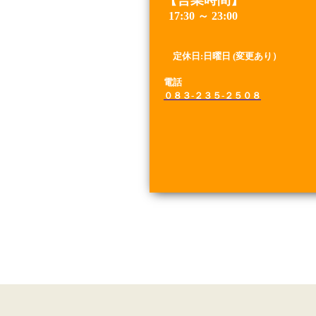
17:30 ～ 23:00
定休日:日
曜日 (変更あり）
電話
０８３-２３５-２５０８