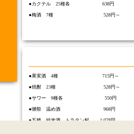
●カクテル 25種各 638円
●梅酒 7種 528円～
●果実酒 4種 715円～
●焼酎 23種 528円～
●サワー 9種各 550円
●獺祭 温め酒 968円
●五橋 純米酒 トラタン村 1,078円
●獺祭 純米吟醸 968円