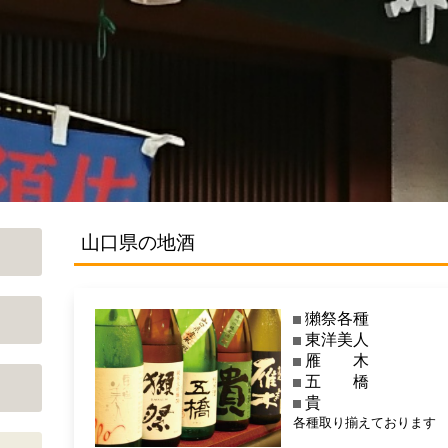
山口県の地酒
獺祭各種
東洋美人
雁 木
五 橋
貴
各種取り揃えております