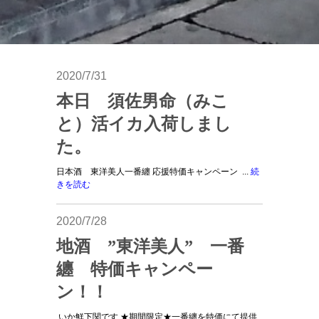
2020/7/31
本日 須佐男命（みこ
と）活イカ入荷しまし
た。
日本酒 東洋美人一番纏 応援特価キャンペーン ...
続
きを読む
2020/7/28
地酒 ”東洋美人” 一番
纏 特価キャンペー
ン！！
いか鮮下関です ★期間限定★一番纏を特価にて提供