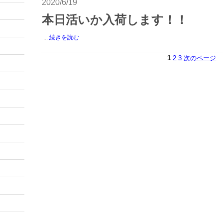
2020/6/19
本日活いか入荷します！！
...
続きを読む
1
2
3
次のページ